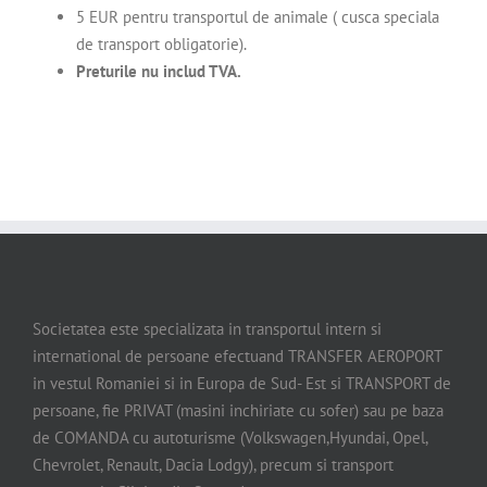
5 EUR pentru transportul de animale ( cusca speciala
de transport obligatorie).
Preturile nu includ TVA.
Societatea este specializata in transportul intern si
international de persoane efectuand TRANSFER AEROPORT
in vestul Romaniei si in Europa de Sud- Est si TRANSPORT de
persoane, fie PRIVAT (masini inchiriate cu sofer) sau pe baza
de COMANDA cu autoturisme (Volkswagen,Hyundai, Opel,
Chevrolet, Renault, Dacia Lodgy), precum si transport